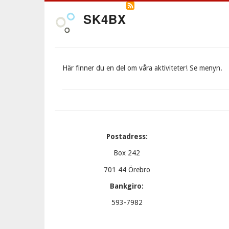
Hoppa
SK4BX
till
huvudinnehåll
Här finner du en del om våra aktiviteter! Se menyn.
Postadress:
Box 242
701 44 Örebro
Bankgiro:
593-7982