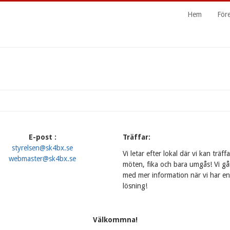
Huvudme
Hem
För
E-post :
Träffar:
styrelsen@sk4bx.se
Vi letar efter lokal där vi kan träff
webmaster@sk4bx.se
möten, fika och bara umgås! Vi gå
med mer information när vi har en
lösning!
Välkommna!