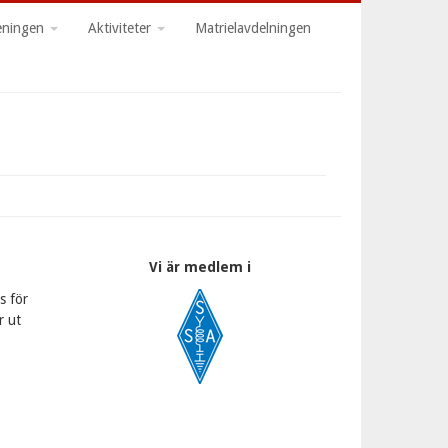
ny
eningen
Aktiviteter
Matrielavdelningen
Vi är medlem i
as för
r ut