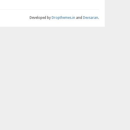
Developed by
Dropthemes.in
and
Devsaran
.